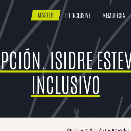
FIT INCLUSIVE
MEMBRESÍA
MÁSTER
PCIÓN. ISIDRE ESTEV
INCLUSIVO
INICIO
-
VIDEOCAST
-
#8-SIN E